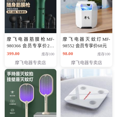
摩飞电器筋膜枪MF-
摩飞电器灭蚊灯MF-
980366 会员专享价299
98552 会员专享价68元
元
399.00
98.00
库存100
库存100
摩飞电器专卖店
摩飞电器专卖店