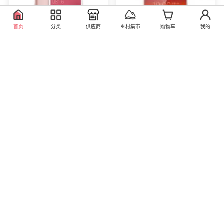
首页
分类
供应商
乡村集市
购物车
我的
小米（MI） 小米 红米
步步高手机vivo X9（全
note5A 手机 樱花粉高配
网通）4GB+64GB
版 全网通(3G+32G)
0.00
0.00
库存0
库存0
直营
直营