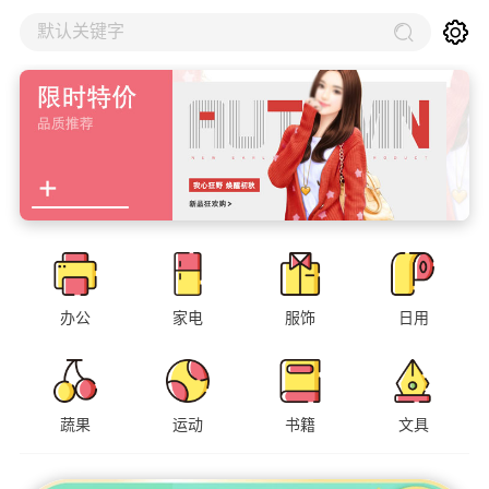
默认关键字
办公
家电
服饰
日用
蔬果
运动
书籍
文具