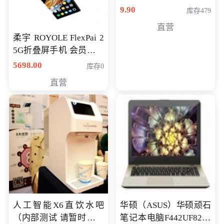
9.90
库存479
直营
柔宇 ROYOLE FlexPai 2
5G折叠屏手机 会员专享
购买价格 4998元
5698.00
库存0
直营
人工智能X6直饮水吧
华硕（ASUS）华硕顽石
（内部测试 请暂时不要
笔记本电脑F442UF8250