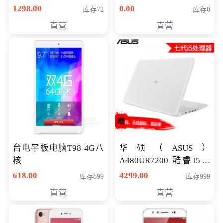
购买）
八代独显轻薄办公商务
1298.00
0.00
库存72
库存0
游戏笔记本 火爆推荐
直营
直营
台电平板电脑T98 4G八
华硕（ASUS）
核
A480UR7200 酷睿I5超
薄学生办公游戏独显笔
618.00
4299.00
库存899
库存999
记本电脑 金色 I5-7200
直营
直营
NV930-2G独