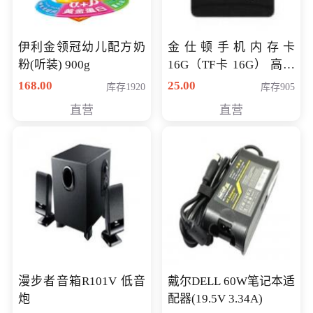
伊利金领冠幼儿配方奶
金仕顿手机内存卡
粉(听装) 900g
16G（TF卡 16G） 高速
卡 CLASS 10
168.00
25.00
库存1920
库存905
直营
直营
漫步者音箱R101V 低音
戴尔DELL 60W笔记本适
炮
配器(19.5V 3.34A)