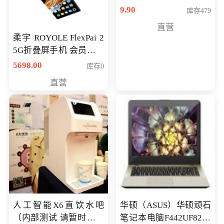
9.90
库存479
直营
柔宇 ROYOLE FlexPai 2
5G折叠屏手机 会员专享
购买价格 4998元
5698.00
库存0
直营
人工智能X6直饮水吧
华硕（ASUS）华硕顽石
（内部测试 请暂时不要
笔记本电脑F442UF8250