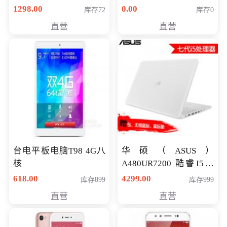
购买）
八代独显轻薄办公商务
1298.00
0.00
库存72
库存0
游戏笔记本 火爆推荐
直营
直营
台电平板电脑T98 4G八
华硕（ASUS）
核
A480UR7200 酷睿I5超
薄学生办公游戏独显笔
618.00
4299.00
库存899
库存999
记本电脑 金色 I5-7200
直营
直营
NV930-2G独