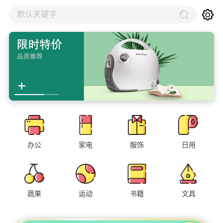
默认关键字
办公
家电
服饰
日用
蔬果
运动
书籍
文具