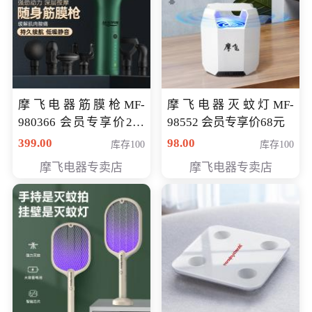
摩飞电器筋膜枪MF-
摩飞电器灭蚊灯MF-
980366 会员专享价299
98552 会员专享价68元
元
399.00
98.00
库存100
库存100
摩飞电器专卖店
摩飞电器专卖店