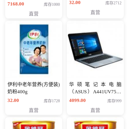
储卡全高清摄录一体机
32.00
库存2712
7168.00
库存1000
婚庆 直播 团拜会 专业高
直营
直营
清入门级摄像机
伊利中老年营养(方便装)
华硕笔记本电脑
奶粉400g
（ASUS）A441UV7500
顽石（7代i7-7500U 4G
32.00
4099.00
库存1728
库存999
500G GT920MX 独显）
直营
直营
14英寸