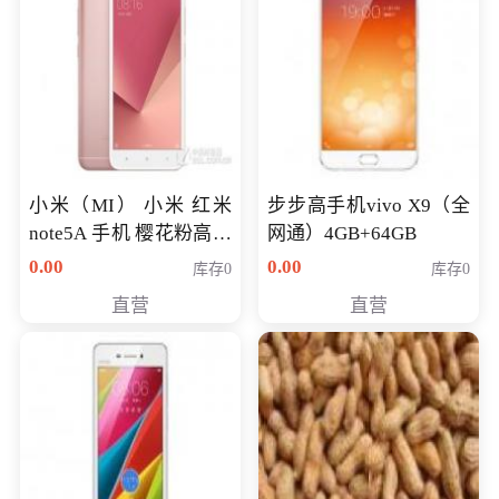
小米（MI） 小米 红米
步步高手机vivo X9（全
note5A 手机 樱花粉高配
网通）4GB+64GB
版 全网通(3G+32G)
0.00
0.00
库存0
库存0
直营
直营