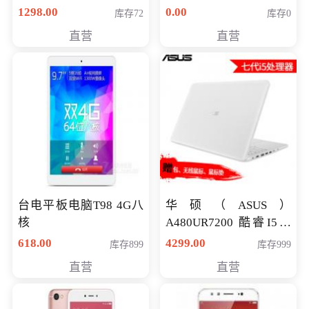
购买）
八代独显轻薄办公商务
1298.00
0.00
库存72
库存0
游戏笔记本 火爆推荐
直营
直营
台电平板电脑T98 4G八
华硕（ASUS）
核
A480UR7200 酷睿I5超
薄学生办公游戏独显笔
618.00
4299.00
库存899
库存999
记本电脑 金色 I5-7200
直营
直营
NV930-2G独