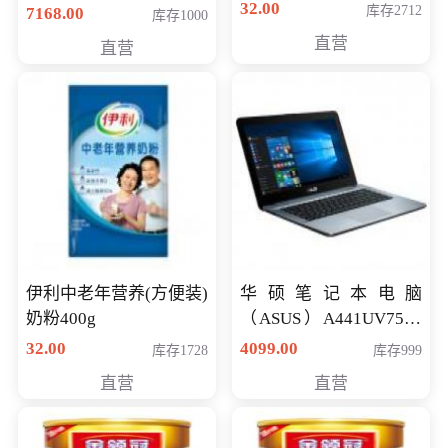
储卡全高清摄录一体机
32.00
库存2712
7168.00
库存1000
婚庆 直播 团拜会 专业高
直营
直营
清入门级摄像机
伊利中老年营养(方便装)
华硕笔记本电脑
奶粉400g
（ASUS）A441UV7500
顽石（7代i7-7500U 4G
32.00
4099.00
库存1728
库存999
500G GT920MX 独显）
直营
直营
14英寸