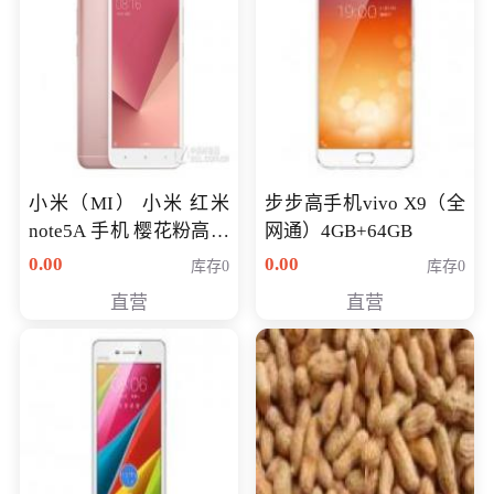
小米（MI） 小米 红米
步步高手机vivo X9（全
note5A 手机 樱花粉高配
网通）4GB+64GB
版 全网通(3G+32G)
0.00
0.00
库存0
库存0
直营
直营