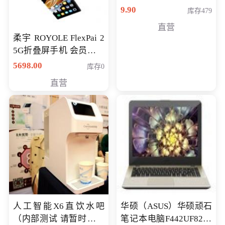
9.90
库存479
直营
柔宇 ROYOLE FlexPai 2
5G折叠屏手机 会员专享
购买价格 4998元
5698.00
库存0
直营
人工智能X6直饮水吧
华硕（ASUS）华硕顽石
（内部测试 请暂时不要
笔记本电脑F442UF8250