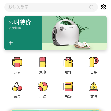
默认关键字
办公
家电
服饰
日用
蔬果
运动
书籍
文具