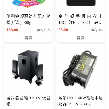
伊利金领冠幼儿配方奶
金仕顿手机内存卡
粉(听装) 900g
16G（TF卡 16G） 高速
卡 CLASS 10
168.00
25.00
库存1920
库存905
直营
直营
漫步者音箱R101V 低音
戴尔DELL 60W笔记本适
炮
配器(19.5V 3.34A)