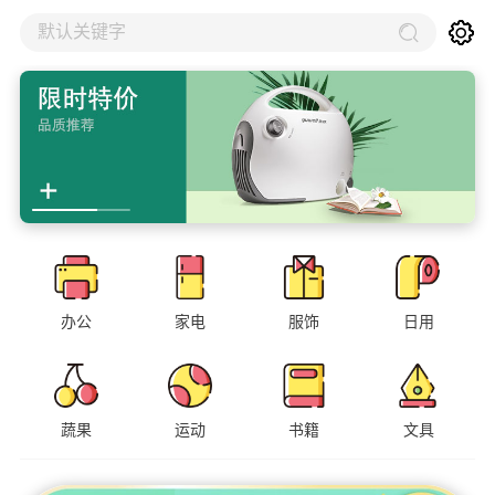
默认关键字
办公
家电
服饰
日用
蔬果
运动
书籍
文具