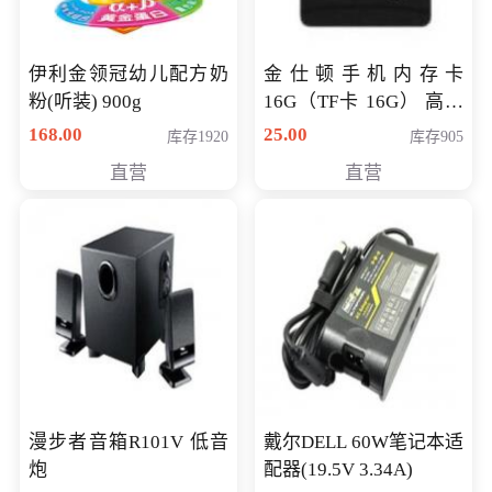
伊利金领冠幼儿配方奶
金仕顿手机内存卡
粉(听装) 900g
16G（TF卡 16G） 高速
卡 CLASS 10
168.00
25.00
库存1920
库存905
直营
直营
漫步者音箱R101V 低音
戴尔DELL 60W笔记本适
炮
配器(19.5V 3.34A)