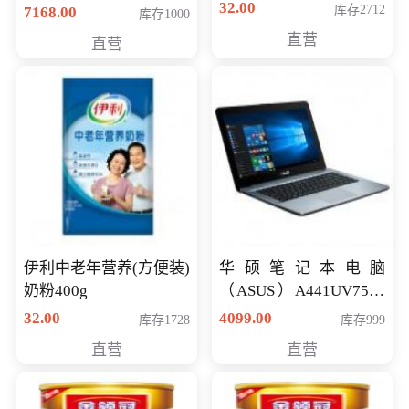
储卡全高清摄录一体机
32.00
库存2712
7168.00
库存1000
婚庆 直播 团拜会 专业高
直营
直营
清入门级摄像机
伊利中老年营养(方便装)
华硕笔记本电脑
奶粉400g
（ASUS）A441UV7500
顽石（7代i7-7500U 4G
32.00
4099.00
库存1728
库存999
500G GT920MX 独显）
直营
直营
14英寸