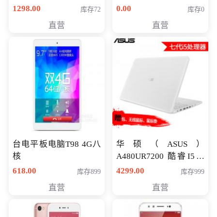
购买）
八代独显轻薄办公商务
1298.00
0.00
库存72
库存0
游戏笔记本 火爆推荐
直营
直营
台电平板电脑T98 4G八
华硕（ASUS）
核
A480UR7200 酷睿I5超
薄学生办公游戏独显笔
618.00
4299.00
库存899
库存999
记本电脑 金色 I5-7200
直营
直营
NV930-2G独