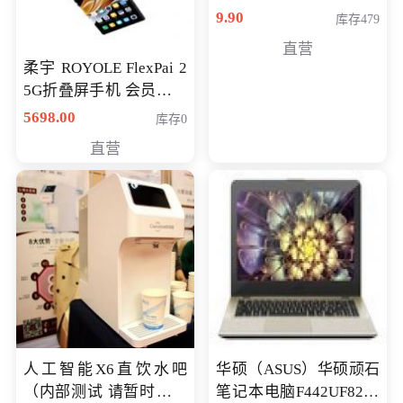
9.90
库存479
直营
柔宇 ROYOLE FlexPai 2
5G折叠屏手机 会员专享
购买价格 4998元
5698.00
库存0
直营
人工智能X6直饮水吧
华硕（ASUS）华硕顽石
（内部测试 请暂时不要
笔记本电脑F442UF8250