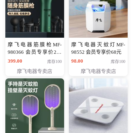
摩飞电器筋膜枪MF-
摩飞电器灭蚊灯MF-
980366 会员专享价299
98552 会员专享价68元
元
399.00
98.00
库存100
库存100
摩飞电器专卖店
摩飞电器专卖店