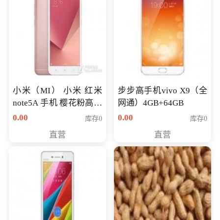
小米（MI） 小米 红米
步步高手机vivo X9（全
note5A 手机 樱花粉高配
网通）4GB+64GB
版 全网通(3G+32G)
0.00
0.00
库存0
库存0
直营
直营